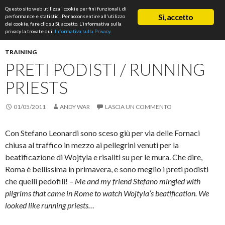
Cerca
Questo sito web utilizza i cookie per fini funzionali, di
ASD Rifondazione Podistica
Sì, accetto
performance e statistici. Per acconsentire all'utilizzo
VAI
dei cookie, fare clic su Sì, accetto. L'informativa sulla
Me
AL
privacy la trovate qui:
Informativa sulla Privacy
.
CONTENUTO
prin
TRAINING
PRETI PODISTI / RUNNING
PRIESTS
01/05/2011
ANDY WAR
LASCIA UN COMMENTO
Con Stefano Leonardi sono sceso giù per via delle Fornaci
chiusa al traffico in mezzo ai pellegrini venuti per la
beatificazione di Wojtyla e risaliti su per le mura. Che dire,
Roma è bellissima in primavera, e sono meglio i preti podisti
che quelli pedofili! –
Me and my friend Stefano mingled with
pilgrims that came in Rome to watch Wojtyla’s beatification. We
looked like running priests…