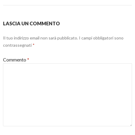
r
s
o
a
t
v
)
r
a
a
f
)
i
n
LASCIA UN COMMENTO
e
s
t
r
Il tuo indirizzo email non sarà pubblicato.
I campi obbligatori sono
a
contrassegnati
*
)
Commento
*