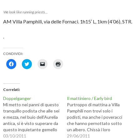
We look like running priests…
AM Villa Pamphili, via delle Fornaci. 1h15′ L, 1km (4’06), STR.
.
CONDIVIDI:
F
F
F
F
a
a
a
a
i
i
i
i
c
c
c
c
l
l
l
l
i
i
i
i
c
c
c
c
Correlati
p
q
p
q
e
u
e
u
Doppelganger
Il mattiniero / Early bird
r
i
r
i
c
p
i
p
Mi metto nei panni di questo
Purtroppo di mattina a Villa
o
e
n
e
tranquillo podista che alle sei
Pamphili non trovi solo i
n
r
v
r
d
c
i
s
e mezza, nel buio dell'Aurelia
podisti, ma anche i poveracci
i
o
a
t
antica, si è visto superare da
che hanno pernottato sotto
v
n
r
a
i
d
e
m
questo inquietante gemello
un albero. Chissà i loro
d
i
u
p
maligno (eravamo vestiti fluo
03/10/2011
pensieri alla vista di questi
29/06/2011
e
v
n
a