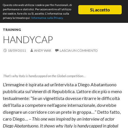
Cerca
Questo sito web utilizza i cookie per fini funzionali, di
ASD Rifondazione Podistica
Sì, accetto
performance e statistici. Per acconsentire all'utilizzo
VAI
dei cookie, fare clic su Sì, accetto. L'informativa sulla
Me
AL
privacy la trovate qui:
Informativa sulla Privacy
.
CONTENUTO
prin
TRAINING
HANDYCAP
18/09/2011
ANDY WAR
LASCIA UN COMMENTO
That’s why Italy is handycapped on the Global competition…
L’immagine è ispirata ad un’intervista a Diego Abatantuono
pubblicata sul Venerdì di Repubblica. L’attore dice più o meno
testualmente: “Se un vignettista dovesse ritrarre le difficoltà
dell’Italia a competere nell’agone internazionale, dovrebbe
disegnare un corridore con un prete in groppa…” Detto fatto,
caro Diego… –
This one was inspired by an interview of actor
Diego Abatantuono. It shows why Italy is handycapped in global