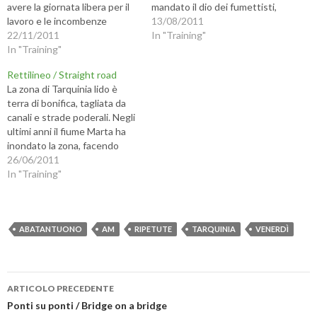
i
d
e
m
avere la giornata libera per il
mandato il dio dei fumettisti,
d
i
u
p
lavoro e le incombenze
dato che non sapevo che
13/08/2011
e
v
n
a
r
i
l
r
domestiche, ma chi il tempo
22/11/2011
cavolo disegnare. - A new
In "Training"
e
d
i
e
ce l'ha, perché sceglie di
In "Training"
s
e
n
(
way to kill yourself: wear a
u
r
k
S
affrontare il freddo,
neoprene diving suit and run
F
e
a
i
Rettilineo / Straight road
a
s
u
a
brancolando come uno
around at high noon... AM,…
c
u
n
p
La zona di Tarquinia lido è
speleologo? - I try to run
e
T
a
r
terra di bonifica, tagliata da
b
w
m
e
twice a…
o
i
i
i
canali e strade poderali. Negli
o
t
c
n
ultimi anni il fiume Marta ha
k
t
o
u
(
e
v
n
inondato la zona, facendo
S
r
i
a
parecchi danni. Il rettilineo
26/06/2011
i
(
a
n
a
S
e
u
della vignetta lo chiamiamo
In "Training"
p
i
-
o
r
a
m
v
"di Caterina" perché ci abita
e
p
a
a
una contadina che vendeva i
i
r
i
f
n
e
l
i
prodotti della sua terra. Ora
u
i
(
n
il…
ABATANTUONO
AM
RIPETUTE
TARQUINIA
VENERDÌ
n
n
S
e
a
u
i
s
n
n
a
t
u
a
p
r
o
n
r
a
Navigazione
v
u
e
)
a
o
i
ARTICOLO PRECEDENTE
f
v
n
articolo
Ponti su ponti / Bridge on a bridge
i
a
u
n
f
n