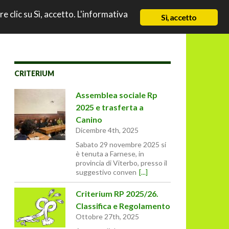
TO
re clic su Sì, accetto. L'informativa
NEWS
CHI SIAMO
CONTATTI & LINK
Sì, accetto
CRITERIUM
Assemblea sociale Rp
2025 e trasferta a
Canino
Dicembre 4th, 2025
Sabato 29 novembre 2025 si
è tenuta a Farnese, in
provincia di Viterbo, presso il
suggestivo conven
[...]
Criterium RP 2025/26.
Classifica e Regolamento
Ottobre 27th, 2025