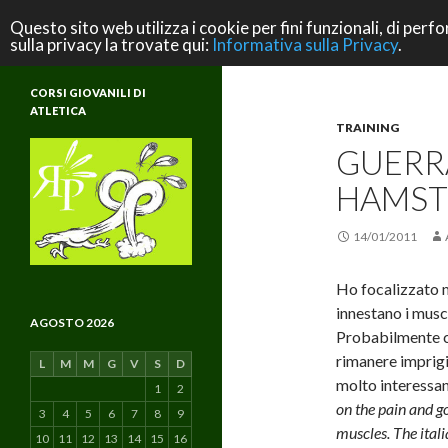
Cerca
ASD Rifondazione Podistica
Questo sito web utilizza i cookie per fini funzionali, di perfo
sulla privacy la trovate qui:
Informativa sulla Privacy
.
Scuola di Atletica e di Vita
CORSI GIOVANILI DI
ATLETICA
TRAINING
GUERRA
HAMST
14/01/2011
Ho focalizzato me
innestano i musco
AGOSTO 2026
Probabilmente c’
rimanere imprigi
L
M
M
G
V
S
D
molto interessa
1
2
on the pain and g
3
4
5
6
7
8
9
muscles. The ital
10
11
12
13
14
15
16