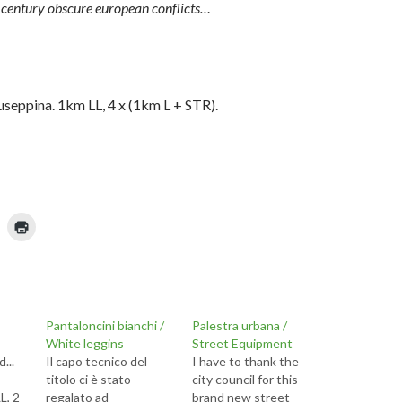
 century obscure european conflicts…
seppina. 1km LL, 4 x (1km L + STR).
F
a
i
c
l
i
c
p
q
u
Pantaloncini bianchi /
Palestra urbana /
i
p
White leggins
Street Equipment
n
e
d...
Il capo tecnico del
I have to thank the
r
s
titolo ci è stato
city council for this
t
L, 2
regalato ad
brand new street
a