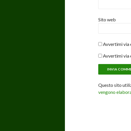
Sito web
Avvertimi via 
Avvertimi via 
Questo sito util
vengono elaborat