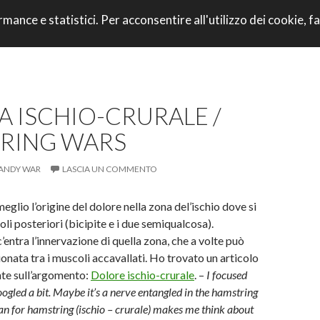
VAI AL CONTENU
rmance e statistici. Per acconsentire all'utilizzo dei cookie, fa
CORRI CON NOI
 ISCHIO-CRURALE /
RING WARS
ANDY WAR
LASCIA UN COMMENTO
glio l’origine del dolore nella zona del’ischio dove si
li posteriori (bicipite e i due semiqualcosa).
entra l’innervazione di quella zona, che a volte può
onata tra i muscoli accavallati. Ho trovato un articolo
nte sull’argomento:
Dolore ischio-crurale
. –
I focused
oogled a bit. Maybe it’s a nerve entangled in the hamstring
ian for hamstring (ischio – crurale) makes me think about