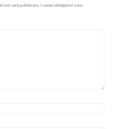
n
ail non sarà pubblicato.
I campi obbligatori sono
n
u
o
n