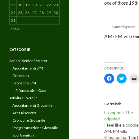
one of those 19th
17
18
19
20
21
22
23
24
25
26
27
28
29
30
31
Hamstring wars
« Lug
AM/PM villa Giu
CATEGORIE
Articoli Senior / Master
Appuntamenti S/M
CONDIVIDI:
Criterium
F
F
F
a
a
a
Cronache S/M
i
i
i
c
c
c
Rifondaroli in Gara
l
l
l
i
i
i
Attività Giovanile
c
c
c
Correlati
Appuntamenti Giovanile
p
q
e
u
e
Lo zoppo / The
Area Riservata
r
i
r
c
p
i
crippled
Cronache Giovanile
o
e
I feel like a cripple
n
r
v
Programmazione Giovanile
d
c
i
AM/PM villa
i
o
a
Soci Genitori
Giuseppina. 1km L
v
n
r