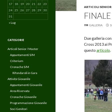
17
18
19
20
21
22
23
ARTICOLI SENIOR
24
25
26
27
28
29
30
FINALE
31
« Lug
GALLERIA
1
Due galleria con
CATEGORIE
Cross 2013 ai Pr
Articoli Senior / Master
questo
articolo
.
Appuntamenti S/M
Criterium
Cronache S/M
Rifondaroli in Gara
Attività Giovanile
Appuntamenti Giovanile
Area Riservata
Cronache Giovanile
Programmazione Giovanile
Soci Genitori