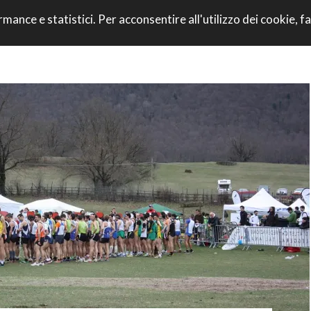
VAI AL CONTENU
rmance e statistici. Per acconsentire all'utilizzo dei cookie, fa
CORRI CON NOI