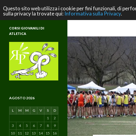
Cerca
ASD Rifondazione Podistica
Questo sito web utilizza i cookie per fini funzionali, di perfo
sulla privacy la trovate qui:
Informativa sulla Privacy
.
Scuola di Atletica e di Vita
CORSI GIOVANILI DI
ATLETICA
AGOSTO 2026
L
M
M
G
V
S
D
1
2
3
4
5
6
7
8
9
10
11
12
13
14
15
16