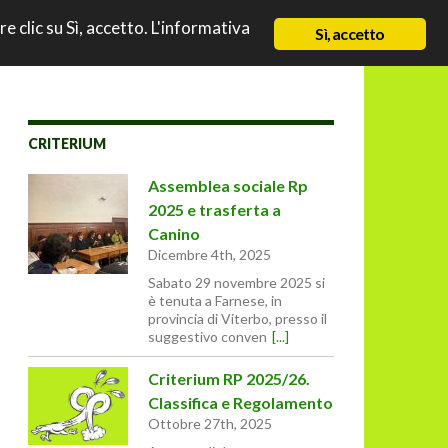
TO
re clic su Sì, accetto. L'informativa
NEWS
CHI SIAMO
CONTATTI & LINK
Sì, accetto
CRITERIUM
Assemblea sociale Rp
2025 e trasferta a
Canino
Dicembre 4th, 2025
Sabato 29 novembre 2025 si
è tenuta a Farnese, in
provincia di Viterbo, presso il
suggestivo conven
[...]
Criterium RP 2025/26.
Classifica e Regolamento
Ottobre 27th, 2025