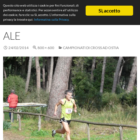
Cerca
Questo sito web utilizza i cookie per fini funzionali, di
ASD Rifondazione Podistica
Sì, accetto
performance e statistici. Per acconsentire all'utilizzo
VAI
dei cookie, fare clic su Sì, accetto. L'informativa sulla
Me
AL
privacy la trovate qui:
Informativa sulla Privacy
.
CONTENUTO
prin
ALE
24/02/2014
800 × 600
CAMPIONATI DI CROSS AD OSTIA