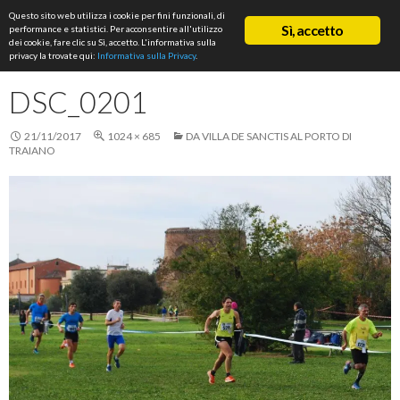
Cerca
Questo sito web utilizza i cookie per fini funzionali, di
ASD Rifondazione Podistica
Sì, accetto
performance e statistici. Per acconsentire all'utilizzo
VAI
dei cookie, fare clic su Sì, accetto. L'informativa sulla
Me
AL
privacy la trovate qui:
Informativa sulla Privacy
.
CONTENUTO
prin
DSC_0201
21/11/2017
1024 × 685
DA VILLA DE SANCTIS AL PORTO DI
TRAIANO