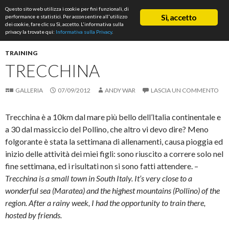
Cerca
Questo sito web utilizza i cookie per fini funzionali, di
ASD Rifondazione Podistica
Sì, accetto
performance e statistici. Per acconsentire all'utilizzo
VAI
dei cookie, fare clic su Sì, accetto. L'informativa sulla
Me
AL
privacy la trovate qui:
Informativa sulla Privacy
.
CONTENUTO
prin
TRAINING
TRECCHINA
GALLERIA
07/09/2012
ANDY WAR
LASCIA UN COMMENTO
Trecchina è a 10km dal mare più bello dell’Italia continentale e
a 30 dal massiccio del Pollino, che altro vi devo dire? Meno
folgorante è stata la settimana di allenamenti, causa pioggia ed
inizio delle attività dei miei figli: sono riuscito a correre solo nel
fine settimana, ed i risultati non si sono fatti attendere. –
Trecchina is a small town in South Italy. It’s very close to a
wonderful sea (Maratea) and the highest mountains (Pollino) of the
region. After a rainy week, I had the opportunity to train there,
hosted by friends.