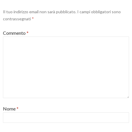
t
r
a
Il tuo indirizzo email non sarà pubblicato.
I campi obbligatori sono
)
contrassegnati
*
Commento
*
Nome
*