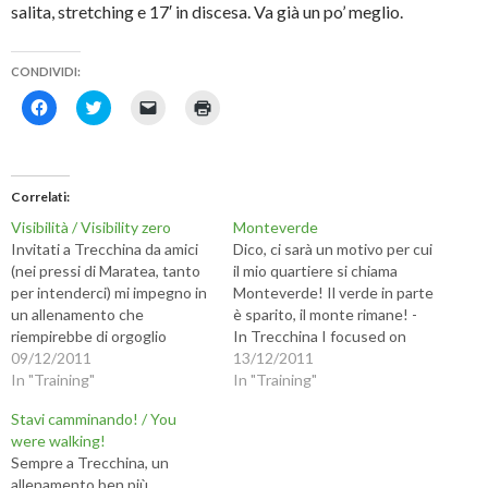
salita, stretching e 17′ in discesa. Va già un po’ meglio.
CONDIVIDI:
F
F
F
F
a
a
a
a
i
i
i
i
c
c
c
c
l
l
l
l
i
i
i
i
c
c
c
c
Correlati
p
q
p
q
e
u
e
u
Visibilità / Visibility zero
Monteverde
r
i
r
i
c
p
i
p
Invitati a Trecchina da amici
Dico, ci sarà un motivo per cui
o
e
n
e
(nei pressi di Maratea, tanto
il mio quartiere si chiama
n
r
v
r
d
c
i
s
per intenderci) mi impegno in
Monteverde! Il verde in parte
i
o
a
t
un allenamento che
è sparito, il monte rimane! -
v
n
r
a
i
d
e
m
riempirebbe di orgoglio
In Trecchina I focused on
d
i
u
p
Walter Serra: quaranta minuti
09/12/2011
uphill running, but I shouldn't
13/12/2011
e
v
n
a
r
i
l
r
di ascensione (ammetto di
In "Training"
under-estimate local
In "Training"
e
d
i
e
aver camminato nei tratti più
s
e
n
(
gradients! Monteverde is the
u
r
k
S
Stavi camminando! / You
appesi) e venti di discesa a
name of my neighborhood...
F
e
a
i
were walking!
a
s
u
a
rotta di collo. Sperimento sia
AM, villa Pamphili. 10km circa
c
u
n
p
Sempre a Trecchina, un
per la salita che per…
con un…
e
T
a
r
allenamento ben più
b
w
m
e