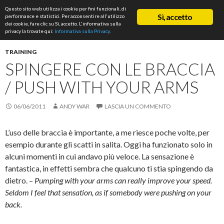
Cerca
Questo sito web utilizza i cookie per fini funzionali, di
ASD Rifondazione Podistica
Sì, accetto
performance e statistici. Per acconsentire all'utilizzo
VAI
dei cookie, fare clic su Sì, accetto. L'informativa sulla
Me
AL
privacy la trovate qui:
Informativa sulla Privacy
.
CONTENUTO
prin
TRAINING
SPINGERE CON LE BRACCIA
/ PUSH WITH YOUR ARMS
06/06/2011
ANDY WAR
LASCIA UN COMMENTO
L’uso delle braccia è importante, a me riesce poche volte, per
esempio durante gli scatti in salita. Oggi ha funzionato solo in
alcuni momenti in cui andavo più veloce. La sensazione è
fantastica, in effetti sembra che qualcuno ti stia spingendo da
dietro. –
Pumping with your arms can really improve your speed.
Seldom I feel that sensation, as if somebody were pushing on your
back.