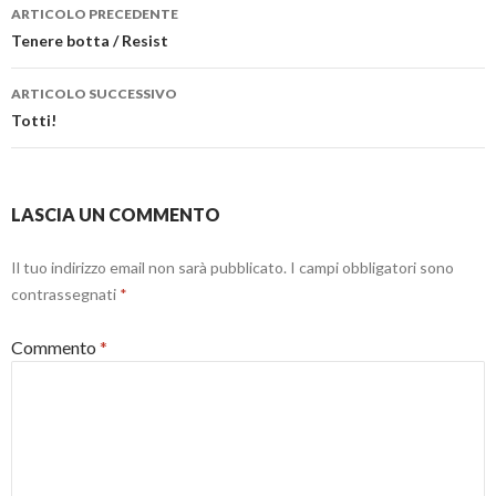
Navigazione
v
u
e
)
a
o
i
ARTICOLO PRECEDENTE
f
v
n
articolo
Tenere botta / Resist
i
a
u
n
f
n
e
i
a
s
n
n
ARTICOLO SUCCESSIVO
t
e
u
r
s
o
Totti!
a
t
v
)
r
a
a
f
)
i
n
e
LASCIA UN COMMENTO
s
t
r
a
Il tuo indirizzo email non sarà pubblicato.
I campi obbligatori sono
)
contrassegnati
*
Commento
*