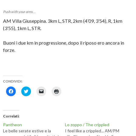
Push with your arms…
AM Villa Giuseppina. 3km L, STR, 2km (4’09, 3’54), R, 1km
(3’55), 1km L, STR.
Buoni i due km in progressione, dopo il riposo ero ancora in
forze.
CONDIVIDI:
F
F
F
F
a
a
a
a
i
i
i
i
c
c
c
c
l
l
l
l
i
i
i
i
c
c
c
c
Correlati
p
q
p
q
e
u
e
u
Pantheon
Lo zoppo / The crippled
r
i
r
i
c
p
i
p
Le belle serate estive e la
I feel like a crippled... AM/PM
o
e
n
e