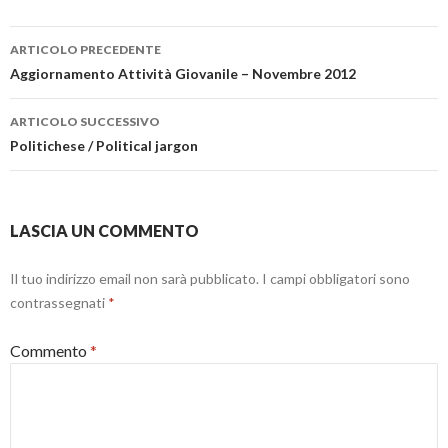
u
a
p
r
o
n
r
a
Navigazione
v
u
e
)
a
o
i
ARTICOLO PRECEDENTE
f
v
n
articolo
Aggiornamento Attività Giovanile – Novembre 2012
i
a
u
n
f
n
e
i
a
s
n
n
ARTICOLO SUCCESSIVO
t
e
u
r
s
o
Politichese / Political jargon
a
t
v
)
r
a
a
f
)
i
n
e
LASCIA UN COMMENTO
s
t
r
a
Il tuo indirizzo email non sarà pubblicato.
I campi obbligatori sono
)
contrassegnati
*
Commento
*