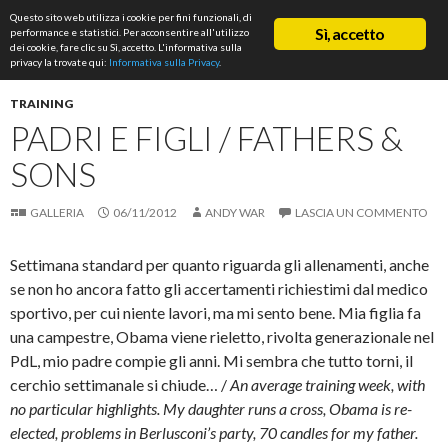
Cerca
Questo sito web utilizza i cookie per fini funzionali, di
ASD Rifondazione Podistica
Sì, accetto
performance e statistici. Per acconsentire all'utilizzo
VAI
dei cookie, fare clic su Sì, accetto. L'informativa sulla
Me
AL
privacy la trovate qui:
Informativa sulla Privacy
.
CONTENUTO
prin
TRAINING
PADRI E FIGLI / FATHERS &
SONS
GALLERIA
06/11/2012
ANDY WAR
LASCIA UN COMMENTO
Settimana standard per quanto riguarda gli allenamenti, anche
se non ho ancora fatto gli accertamenti richiestimi dal medico
sportivo, per cui niente lavori, ma mi sento bene. Mia figlia fa
una campestre, Obama viene rieletto, rivolta generazionale nel
PdL, mio padre compie gli anni. Mi sembra che tutto torni, il
cerchio settimanale si chiude… /
An average training week, with
no particular highlights. My daughter runs a cross, Obama is re-
elected, problems in Berlusconi’s party, 70 candles for my father.