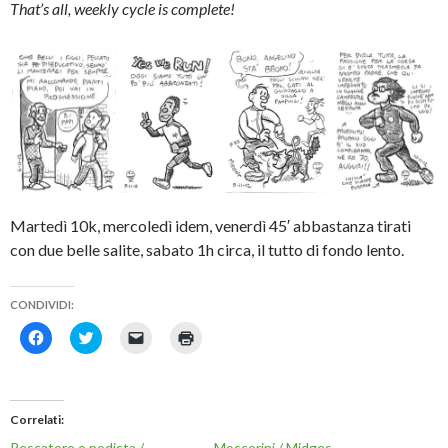
That’s all, weekly cycle is complete!
Martedì 10k, mercoledì idem, venerdì 45′ abbastanza tirati
con due belle salite, sabato 1h circa, il tutto di fondo lento.
CONDIVIDI:
F
F
F
F
a
a
a
a
i
i
i
i
c
c
c
c
l
l
l
l
i
i
i
i
c
c
c
c
Correlati
p
q
p
q
e
u
e
u
Pescatore o podista /
Moscerini / Midges