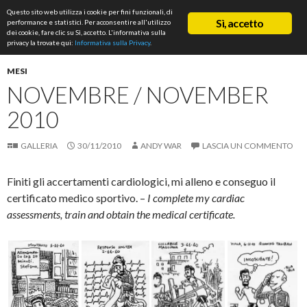
Cerca
Questo sito web utilizza i cookie per fini funzionali, di
ASD Rifondazione Podistica
Sì, accetto
performance e statistici. Per acconsentire all'utilizzo
VAI
dei cookie, fare clic su Sì, accetto. L'informativa sulla
Me
AL
privacy la trovate qui:
Informativa sulla Privacy
.
CONTENUTO
prin
MESI
NOVEMBRE / NOVEMBER
2010
GALLERIA
30/11/2010
ANDY WAR
LASCIA UN COMMENTO
Finiti gli accertamenti cardiologici, mi alleno e conseguo il
certificato medico sportivo. –
I complete my cardiac
assessments, train and obtain the medical certificate.