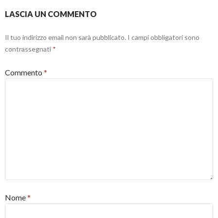
s
t
LASCIA UN COMMENTO
r
a
)
Il tuo indirizzo email non sarà pubblicato.
I campi obbligatori sono
contrassegnati
*
Commento
*
Nome
*