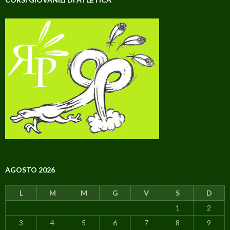
AGOSTO 2026
L
M
M
G
V
S
D
1
2
3
4
5
6
7
8
9