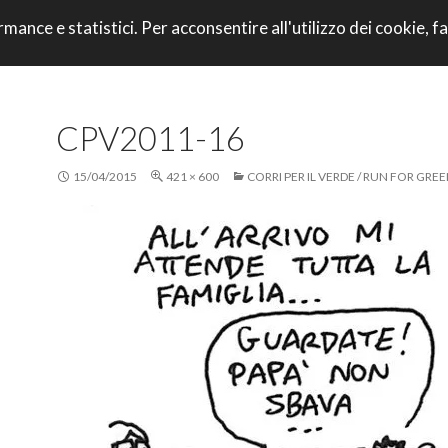
VAI AL CONTENU
rmance e statistici. Per acconsentire all'utilizzo dei cookie, fa
CORRI CON NOI
CPV2011-16
15/04/2015
421 × 600
CORRI PER IL VERDE / RUN FOR GRE