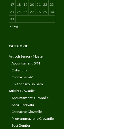
17
18
19
20
21
22
23
24
25
26
27
28
29
30
31
« Lug
CATEGORIE
Articoli Senior / Master
Appuntamenti S/M
Criterium
Cronache S/M
Rifondaroli in Gara
Attività Giovanile
Appuntamenti Giovanile
Area Riservata
Cronache Giovanile
Programmazione Giovanile
Soci Genitori