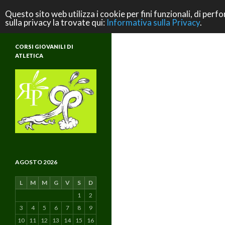
Cerca
ASD Rifondazione Podistica
Questo sito web utilizza i cookie per fini funzionali, di perfo
sulla privacy la trovate qui:
Informativa sulla Privacy
.
Scuola di Atletica e di Vita
CORSI GIOVANILI DI
ATLETICA
AGOSTO 2026
L
M
M
G
V
S
D
1
2
3
4
5
6
7
8
9
10
11
12
13
14
15
16