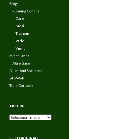
Blogs
Running Comics
Gare
Mesi
Training
Varie
Vigilia
Miscellanea
Altre Gare
Questioni Societarie
Sito Web
Temi Corsaioli
ARCHIVI
Archivi
SITO ORIGINALE