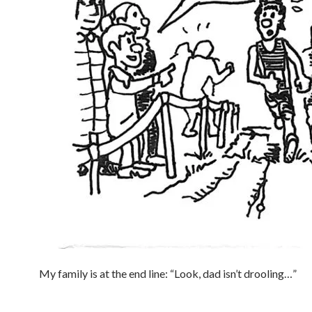
My family is at the end line: “Look, dad isn’t drooling…”