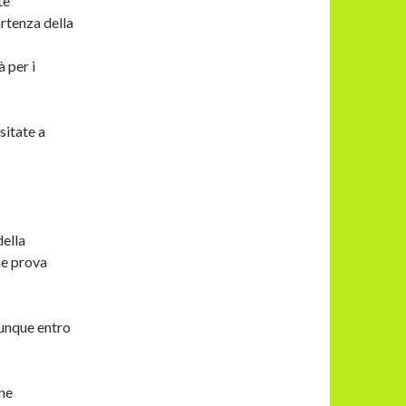
te
rtenza della
à per i
sitate a
della
ne prova
munque entro
ne