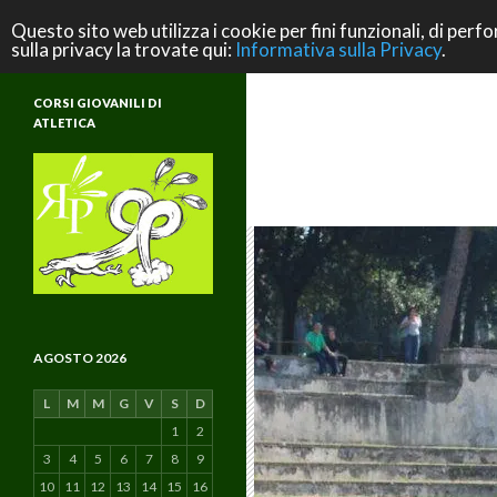
Cerca
ASD Rifondazione Podistica
Questo sito web utilizza i cookie per fini funzionali, di perfo
sulla privacy la trovate qui:
Informativa sulla Privacy
.
Scuola di Atletica e di Vita
CORSI GIOVANILI DI
ATLETICA
AGOSTO 2026
L
M
M
G
V
S
D
1
2
3
4
5
6
7
8
9
10
11
12
13
14
15
16