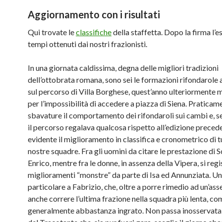
Aggiornamento con i risultati
Qui trovate le
classifiche
della staffetta. Dopo la firma l’e
tempi ottenuti dai nostri frazionisti.
In una giornata caldissima, degna delle migliori tradizioni
dell’ottobrata romana, sono sei le formazioni rifondarole 
sul percorso di Villa Borghese, quest’anno ulteriormente 
per l’impossibilità di accedere a piazza di Siena. Pratica
sbavature il comportamento dei rifondaroli sui cambi e, s
il percorso regalava qualcosa rispetto all’edizione precede
evidente il miglioramento in classifica e cronometrico di t
nostre squadre. Fra gli uomini da citare le prestazione di S
Enrico, mentre fra le donne, in assenza della Vipera, si reg
miglioramenti “monstre” da parte di Isa ed Annunziata. Un
particolare a Fabrizio, che, oltre a porre rimedio ad un’as
anche correre l’ultima frazione nella squadra più lenta, co
generalmente abbastanza ingrato. Non passa inosservata