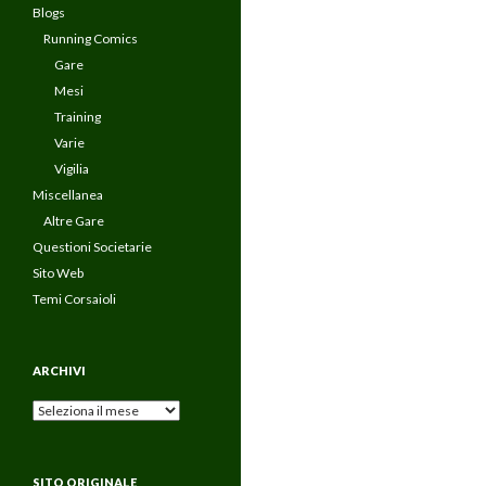
Blogs
Running Comics
Gare
Mesi
Training
Varie
Vigilia
Miscellanea
Altre Gare
Questioni Societarie
Sito Web
Temi Corsaioli
ARCHIVI
Archivi
SITO ORIGINALE