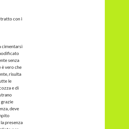
stratto con i
a cimentarsi
modificato
mente senza
e è vero che
nte, risulta
utte le
cozza e di
istrano
 grazie
senza, deve
mpito
 la presenza