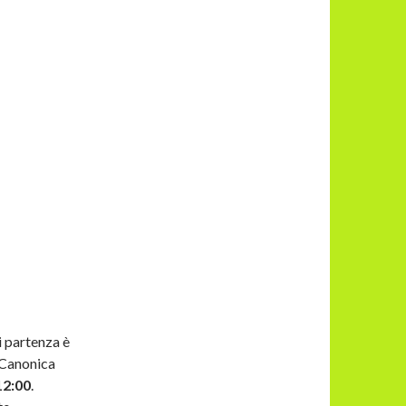
i partenza è
o Canonica
12:00
.