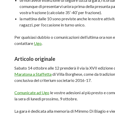
se non avete intenzione di seguire tutta la gara, ricorda
comunque di presentarvi un’ora prima della presunta pa
vostra frazione (calcolate 35′-40′ per frazione).
la mattina dalle 10 sono previste anche le nostre attivit
ragazzi, per l’occasione in turno unico.
Per qualsiasi dubbio o comunicazioni dell’ultima ora non e
contattare
Ugo
.
Articolo originale
Sabato 14 ottobre alle 12 prenderà il via la XVII edizione 
Maratona a Staffetta
di Villa Borghese, come da tradizio
conclusiva del criterium societario 2016-17.
Comunicate ad Ugo
le vostre adesioni al più presto e co
la sera di lunedì prossimo, 9 ottobre.
La gara è dedicata alla memoria di Mimmo Di Biagio e vie