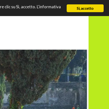
TO
re clic su Sì, accetto. L'informativa
NEWS
CHI SIAMO
CONTATTI & LINK
Sì, accetto