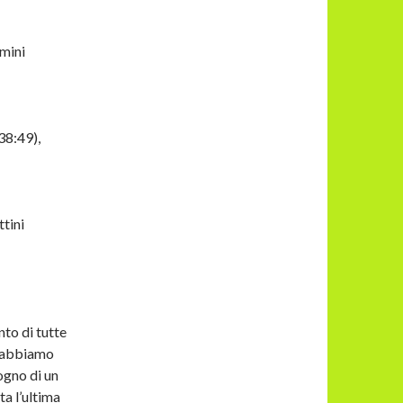
imini
(38:49),
ttini
to di tutte
 e abbiamo
ogno di un
ta l’ultima