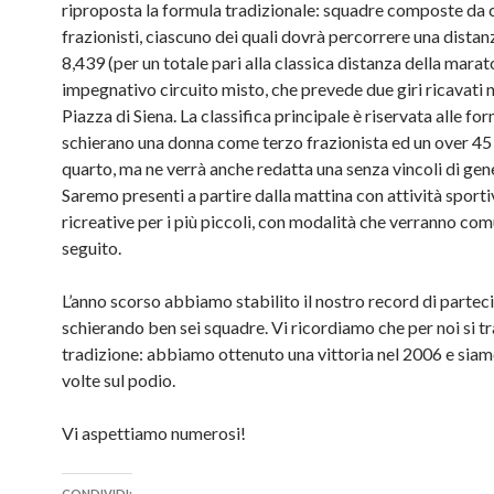
riproposta la formula tradizionale: squadre composte da 
frazionisti, ciascuno dei quali dovrà percorrere una distan
8,439 (per un totale pari alla classica distanza della marat
impegnativo circuito misto, che prevede due giri ricavati n
Piazza di Siena. La classifica principale è riservata alle fo
schierano una donna come terzo frazionista ed un over 4
quarto, ma ne verrà anche redatta una senza vincoli di gen
Saremo presenti a partire dalla mattina con attività sporti
ricreative per i più piccoli, con modalità che verranno com
seguito.
L’anno scorso abbiamo stabilito il nostro record di partec
schierando ben sei squadre. Vi ricordiamo che per noi si tr
tradizione: abbiamo ottenuto una vittoria nel 2006 e siamo
volte sul podio.
Vi aspettiamo numerosi!
CONDIVIDI: