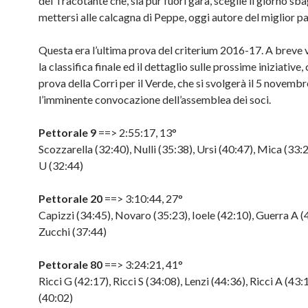
del Tracotante che, sia pur fuori gara, sceglie il giorno sba
mettersi alle calcagna di Peppe, oggi autore del miglior pa
Questa era l’ultima prova del criterium 2016-17. A breve 
la classifica finale ed il dettaglio sulle prossime iniziative,
prova della Corri per il Verde, che si svolgerà il 5 novembr
l’imminente convocazione dell’assemblea dei soci.
Pettorale 9
==> 2:55:17, 13°
Scozzarella (32:40), Nulli (35:38), Ursi (40:47), Mica (33:
U (32:44)
Pettorale 20
==> 3:10:44, 27°
Capizzi (34:45), Novaro (35:23), Ioele (42:10), Guerra A (
Zucchi (37:44)
Pettorale 80
==> 3:24:21, 41°
Ricci G (42:17), Ricci S (34:08), Lenzi (44:36), Ricci A (43:
(40:02)