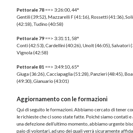
Pettorale 78
==> 3:26:00, 44°
Gentili (39:52), Mazzarelli F (41:16), Rossetti (41:36), Sol
(42:18), Tudino (40:58)
Pettorale 79
==> 3:31:11, 58°
Conti (42:53), Cardellini (40:26), Unolt (46:05), Salvatori 
Vignola (42:58)
Pettorale 81
==> 3:49:10, 65°
Giuga (36:26), Cacciapaglia (51:28), Panzieri (48:45), Boa
(49:30), Gianuario (43:01)
Aggiornamento con le formazioni
Qui di seguito le formazioni. Abbiamo cercato di tener con
le richieste che ci sono state fatte. Poiché siamo contati
una defezione dell’ultimo momento, abbiamo urgente bis
paio di volontari, ad uno dei quali verrà sicuramente affida