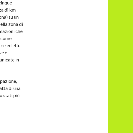
cinque
za di km
ona) su un
ella zona di
rmazioni che
5 come
ere ed età.
ve e
unicate in
ipazione,
atta di una
 stati più