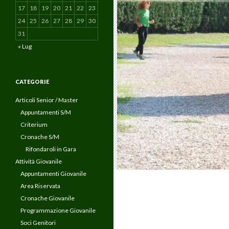
17
18
19
20
21
22
23
24
25
26
27
28
29
30
31
« Lug
CATEGORIE
Articoli Senior / Master
Appuntamenti S/M
Criterium
Cronache S/M
Rifondaroli in Gara
Attività Giovanile
Appuntamenti Giovanile
Area Riservata
Cronache Giovanile
Programmazione Giovanile
Soci Genitori