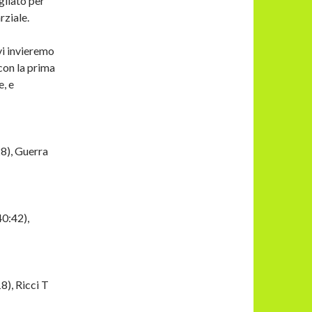
gliato per
rziale.
vi invieremo
 con la prima
e, e
28), Guerra
40:42),
18), Ricci T