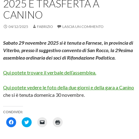
2025 E TRASFERTA A
CANINO
04/12/2025
FABRIZIO
LASCIA UN COMMENTO
Sabato 29 novembre 2025 si è tenuta a Farnese, in provincia di
Viterbo, presso il suggestivo convento di San Rocco, la 29esima
assemblea ordinaria dei soci di Rifondazione Podistica.
Qui potete trovare il verbale dell’assemblea.
Qui potete vedere le foto della due giorni e della gara a Canino
che si è tenuta domenica 30 novembre.
CONDIVIDI:
F
F
F
F
a
a
a
a
i
i
i
i
c
c
c
c
l
l
l
l