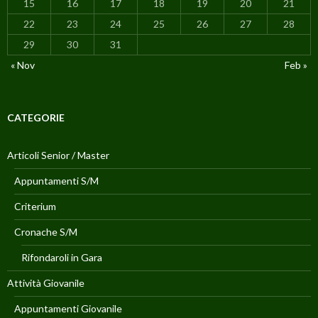
15
16
17
18
19
20
21
22
23
24
25
26
27
28
29
30
31
« Nov
Feb »
CATEGORIE
Articoli Senior / Master
Appuntamenti S/M
Criterium
Cronache S/M
Rifondaroli in Gara
Attività Giovanile
Appuntamenti Giovanile