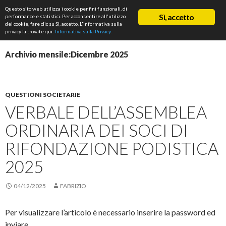
Cerca
Questo sito web utilizza i cookie per fini funzionali, di
ASD Rifondazione Podistica
Sì, accetto
performance e statistici. Per acconsentire all'utilizzo
VAI
dei cookie, fare clic su Sì, accetto. L'informativa sulla
Me
AL
privacy la trovate qui:
Informativa sulla Privacy
.
CONTENUTO
prin
Archivio mensile:Dicembre 2025
QUESTIONI SOCIETARIE
VERBALE DELL’ASSEMBLEA
ORDINARIA DEI SOCI DI
RIFONDAZIONE PODISTICA
2025
04/12/2025
FABRIZIO
Per visualizzare l’articolo è necessario inserire la password ed
inviare.